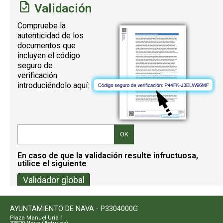
Validación
Compruebe la
autenticidad de los
documentos que
incluyen el código
seguro de
verificación
introduciéndolo aquí:
Regulación del Codigo Seguro de verificación (CSV)
AYUNTAMIENTO DE NAVA - P3304000G
Plaza Manuel Uría 1
33520 Nava (Asturias)