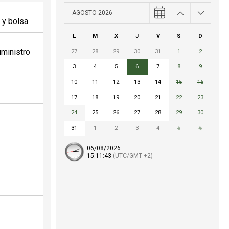
AGOSTO 2026
 y bolsa
L
M
X
J
V
S
D
uministro
27
28
29
30
31
1
2
3
4
5
6
7
8
9
10
11
12
13
14
15
16
17
18
19
20
21
22
23
24
25
26
27
28
29
30
31
1
2
3
4
5
6
06/08/2026
15:
11
:44
(UTC/GMT +2)